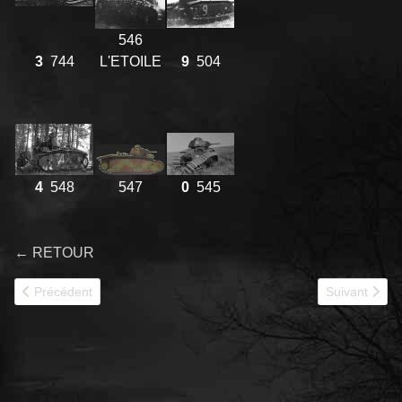
546
3
744
L'ETOILE
9
504
4
548
547
0
545
← RETOUR
Article précédent : 10e BCC 1ère Cie de Marche
Article suiva
Précédent
Suivant