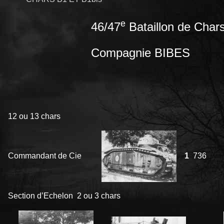
e
46/47
Bataillon de Char
Compagnie BIBES
12 ou 13 chars
Commandant de Cie
1
736
Section d’Echelon 2 ou 3 chars