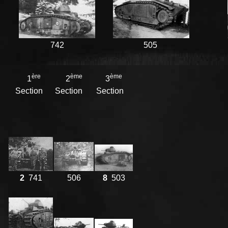
742
505
ère
ème
ème
1
2
3
Section
Section
Section
2
741
506
8
503