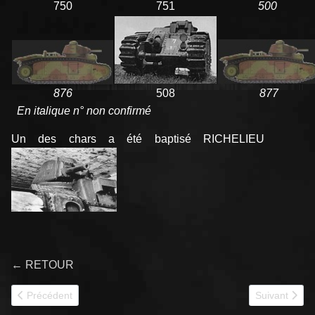
750
751
500
876
508
877
En italique n° non confirmé
Un des chars a été baptisé RICHELIEU
← RETOUR
Article précédent : 348e CACC
Article suiva
Précédent
Suivant