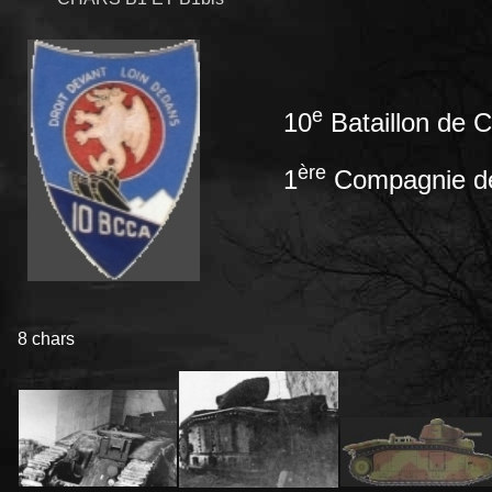
e
10
Bataillon
de C
ère
1
Compagnie d
8 chars