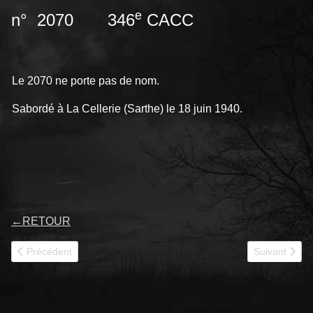
e
n° 2070 346
CACC
Le 2070 ne porte pas de nom.
Sabordé à La Cellerie (Sarthe) le 18 juin 1940.
←
RETOUR
Article précédent : 2071
Article suivan
Précédent
Suivant