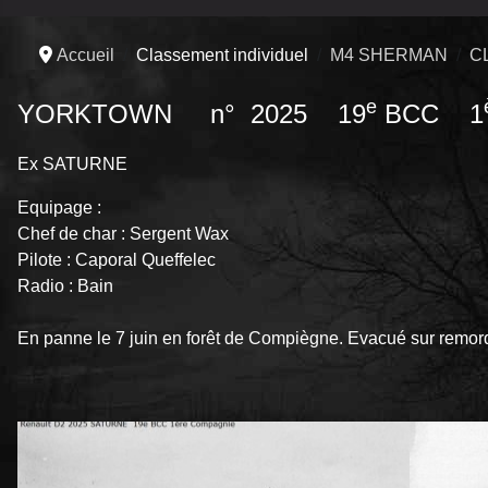
Accueil
Classement individuel
M4 SHERMAN
C
e
YORKTOWN n° 2025 19
BCC 1
Ex SATURNE
Equipage :
Chef de char : Sergent Wax
Pilote : Caporal Queffelec
Radio : Bain
En panne le 7 juin en forêt de Compiègne. Evacué sur remorqu