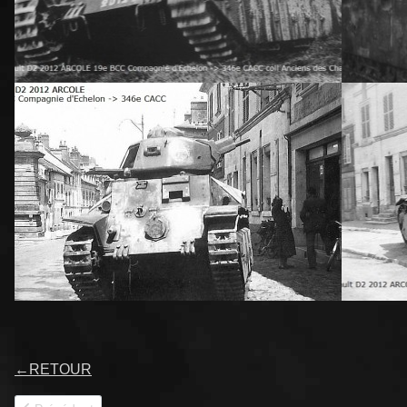
←
RETOUR