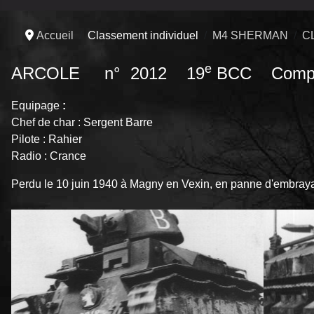
Accueil
Classement individuel
M4 SHERMAN
C
e
ARCOLE n° 2012 19
BCC Compag
Equipage
:
Chef de char : Sergent Barre
Pilote : Rahier
Radio : Crance
Perdu le 10 juin 1940 à Magny en Vexin, en panne d'embray