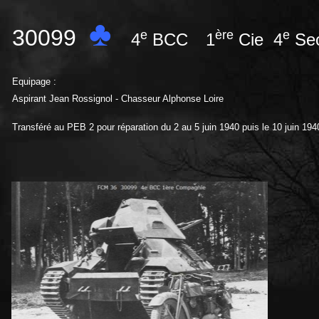
♣
30099
e
ère
e
4
BCC
1
Cie 4
Se
Equipage :
Aspirant Jean Rossignol - Chasseur Alphonse Loire
Transféré au PEB 2 pour réparation du 2 au 5 juin 1940 puis le 10 juin 194