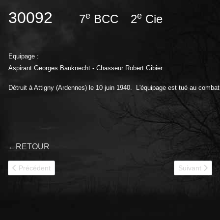
30092
e
e
7
BCC
2
Cie
Equipage :
Aspirant Georges Bauknecht - Chasseur Robert Gibier
Détruit à Attigny (Ardennes) le 10 juin 1940. L'équipage est tué au combat
←
RETOUR
Article précédent : 30094
Article suivan
Précédent
Suivant