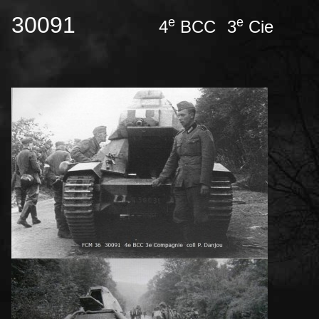
30091
e
e
4
BCC
3
Cie