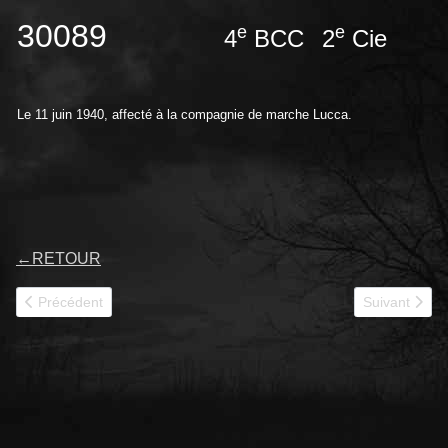
30089
e
e
4
BCC
2
Cie
Le 11 juin 1940, affecté à la compagnie de marche Lucca.
←
RETOUR
Article précédent : 30090
Article suivan
Précédent
Suivant