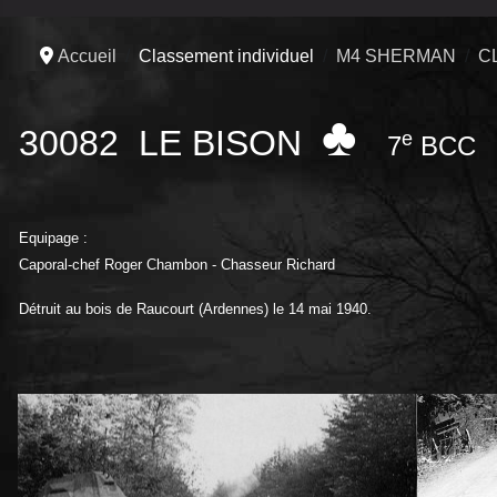
Accueil
Classement individuel
M4 SHERMAN
C
♣
30082 LE BISON
e
7
BCC
Equipage :
Caporal-chef Roger Chambon - Chasseur Richard
Détruit au bois de Raucourt (Ardennes) le 14 mai 1940.