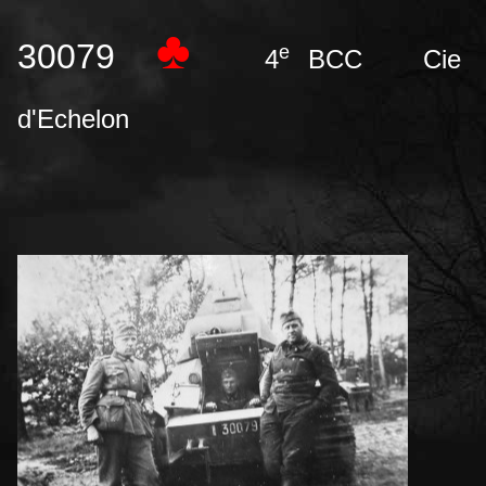
♣
30079
e
4
BCC
Cie
d'Echelon