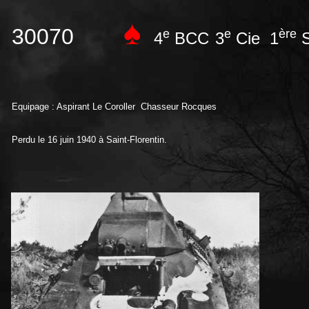
♠
30070
e
e
ère
4
BCC
3
Cie 1
S
Equipage : Aspirant Le Coroller Chasseur Rocques
Perdu le 16 juin 1940 à Saint-Florentin.