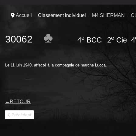
Accueil
Classement individuel
M4 SHERMAN
C
♣
30062
e
e
4
BCC
2
Cie 4
Le 11 juin 1940, affecté à la compagnie de marche Lucca.
←
RETOUR
Article précédent : 30063
Précédent