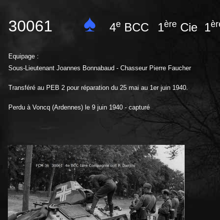
♠
30061
e
ère
èr
4
BCC
1
Cie 1
Equipage :
Sous-Lieutenant Joannes Bonnabaud - Chasseur Pierre Faucher
Transféré au PEB 2 pour réparation du 25 mai au 1er juin 1940.
Perdu à Voncq (Ardennes) le 9 juin 1940 - capturé