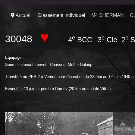
Accueil
Classement individuel
M4 SHERMAN
C
♥
30048
e
e
e
4
BCC
3
Cie 2
S
Equipage :
Sous-Lieutenant Louvet - Chasseur Moïse Galaup
er
Transféré au PEB 2 à Verdun pour réparation du 23 mai au 1
juin 1940 pu
Evacué le 13 juin et perdu à Darney (20 km au sud de Vittel).