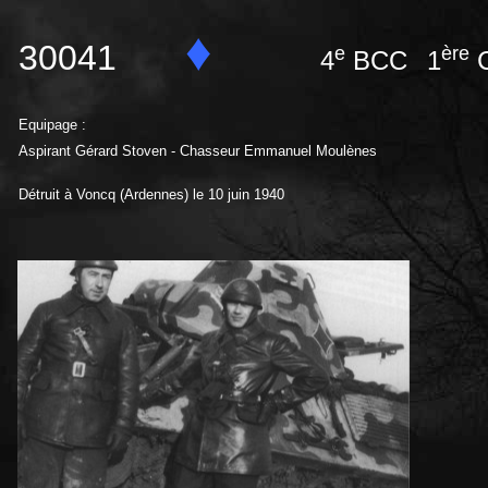
♦
30041
e
ère
4
BCC
1
C
Equipage :
Aspirant Gérard Stoven - Chasseur Emmanuel Moulènes
Détruit à Voncq (Ardennes) le 10 juin 1940