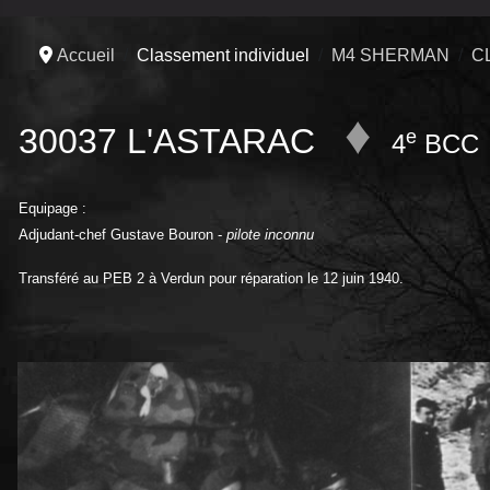
Accueil
Classement individuel
M4 SHERMAN
C
♦
30037 L'ASTARAC
e
4
BCC
Equipage :
Adjudant-chef Gustave Bouron -
pilote inconnu
Transféré au PEB 2 à Verdun pour réparation le 12 juin 1940.