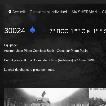
Accueil
Classement individuel
M4 SHERMAN
C
♠
30024
e
ère
ère
7
BCC
1
Cie 1
S
Equipage :
Aspirant Jean-Pierre Crémieux-Bach - Chasseur Pierre Pupin
Détruit près à 1km à l'Ouest de Bulson (Ardennes) le 14 mai 1940.
Le chef de char et le pilote sont tués.