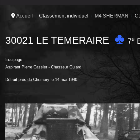
Accueil
Classement individuel
M4 SHERMAN
C
♣
30021 LE TEMERAIRE
e
7
Equipage :
Aspirant Pierre Cassier - Chasseur Guiard
Détruit près de Chemery le 14 mai 1940.