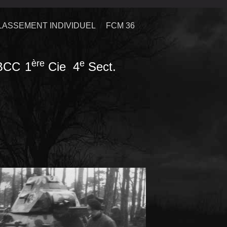
LASSEMENT INDIVIDUEL
FCM 36
ère
e
BCC
1
Cie 4
Sect.