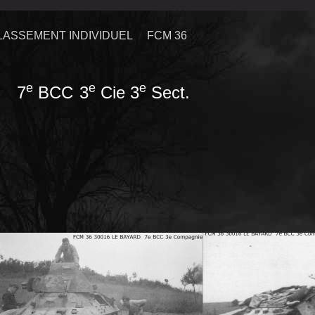
LASSEMENT INDIVIDUEL
FCM 36
e
e
e
7
BCC
3
Cie 3
Sect.