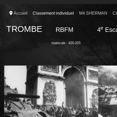
Accueil
Classement individuel
M4 SHERMAN
C
TROMBE
e
RBFM 4
Esc
matricule : 420-203