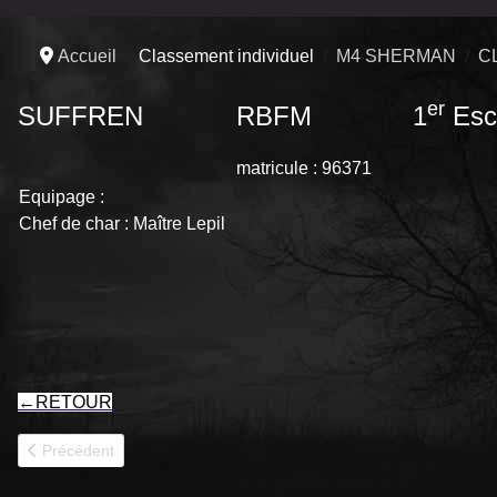
Accueil
Classement individuel
M4 SHERMAN
C
er
SUFFREN RBFM 1
Esc
matricule : 96371
Equipage :
Chef de char : Maître Lepil
←
RETOUR
Article précédent : STRASBOURG 9RCA
Précédent