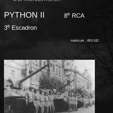
PYTHON II
e
8
RCA
e
3
Escadron
matricule : 463-142