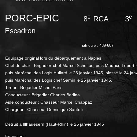
PORC-EPIC
e
e
8
RCA 3
Escadron
matricule : 439-607
Equipage
original
lors
du
dé
barquement à
Naples :
Chef
de
char
: Brigadier-chef
Marcel
Scholtus, puis Maurice Leport l
puis Maréchal des Logis Hullard le 23 janvier 1945, blessé le 24 janvi
puis Maréchal des Logis chef Samin le 25 janvier 1945.
Tireur :
Brigadier
Michel
Paris
Conducteur
: Brigadier
Charles
Badina
Aide
conducteur :
Chasseur
Marcel
Chappaz
Chargeur
: Chasseur
Dominique
Santelli
Détruit à Illhauesern (Haut-Rhin) le 26 janvier 1945
Equipage :