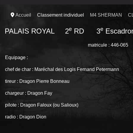
Accueil
Classement individuel
M4 SHERMAN
C
e
e
PALAIS ROYAL 2
RD 3
Escadro
matricule : 446-065
Equipage :
chef de char : Maréchal des Logis Fernand Petermann
tireur : Dragon Pierre Bonneau
chargeur : Dragon Fay
pilote : Dragon Faloux (ou Salioux)
radio : Dragon Dion