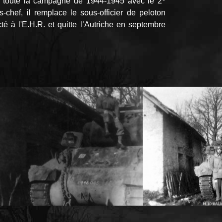
 toute la campagne de 1944-1945 avec le 2
chef, il remplace le sous-officier de peloton
té à l'E.H.R. et quitte l’Autriche en septembre