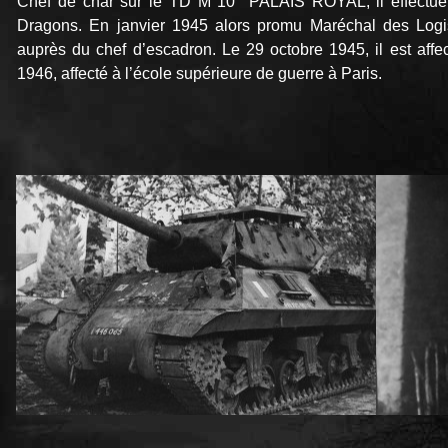
Chef de char sur le TD M 10 PALAIS ROYAL, il effectue
Dragons. En janvier 1945 alors promu Maréchal des Logis-
auprès du chef d’escadron. Le 29 octobre 1945, il est affec
1946, affecté à l’école supérieure de guerre à Paris.