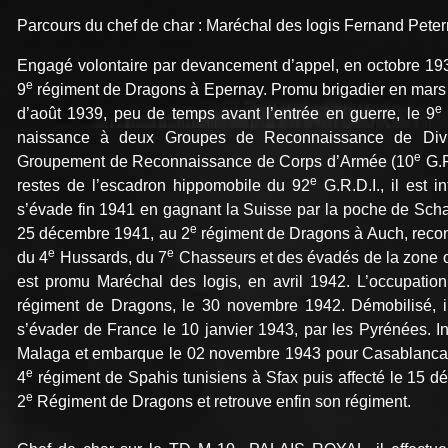
Parcours du chef de char : Maréchal des logis Fernand Pete
Engagé volontaire par devancement d’appel, en octobre 1937,
e
9
régiment de Dragons à Epernay. Promu brigadier en mars 
e
d’août 1939, peu de temps avant l’entrée en guerre, le 9
naissance à deux Groupes de Reconnaissance de Divisi
e
Groupement de Reconnaissance de Corps d’Armée (10
G.R
e
restes de l’escadron hippomobile du 92
G.R.D.I., il est i
s’évade fin 1941 en gagnant la Suisse par la poche de Schaff
e
25 décembre 1941, au 2
régiment de Dragons à Auch, reconst
e
e
du 4
Hussards, du 7
Chasseurs et des évadés de la zone 
est promu Maréchal des logis, en avril 1942. L’occupation
régiment de Dragons, le 30 novembre 1942. Démobilisé, il
s’évader de France le 10 janvier 1943, par les Pyrénées. In
Malaga et embarque le 02 novembre 1943 pour Casablanca
e
4
régiment de Spahis tunisiens à Sfax puis affecté le 15 
e
2
Régiment de Dragons et retrouve enfin son régiment.