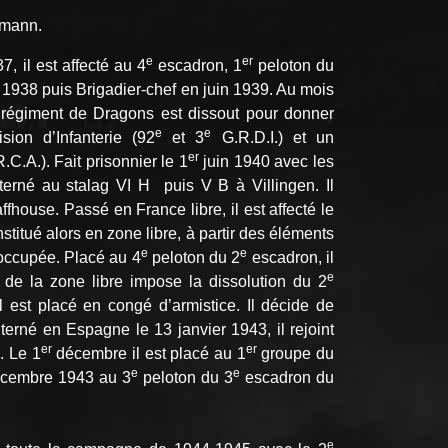
rmann.
e
er
 il est affecté au 4
escadron, 1
peloton du
1938 puis Brigadier-chef en juin 1939. Au mois
régiment de Dragons est dissout pour donner
e
e
on d’Infanterie (92
et 3
G.R.D.I.) et un
er
.C.A.). Fait prisonnier le 1
juin 1940 avec les
nterné au stalag VI H puis V B à Villingen. Il
house. Passé en France libre, il est affecté le
itué alors en zone libre, à partir des éléments
e
e
occupée. Placé au 4
peloton du 2
escadron, il
e
 de la zone libre impose la dissolution du 2
 est placé en congé d’armistice. Il décide de
terné en Espagne le 13 janvier 1943, il rejoint
er
er
. Le 1
décembre il est placé au 1
groupe du
e
e
décembre 1943 au 3
peloton du 3
escadron du
e