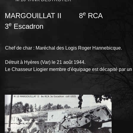
e
MARGOUILLAT II 8
RCA
e
3
Escadron
Chef de char : Maréchal des Logis Roger Hannebicque.
Détruit à Hyères (Var) le 21 août 1944.
Le
Chasseur
Liogier
membre
d'é
quipage
est
dé
capité par u