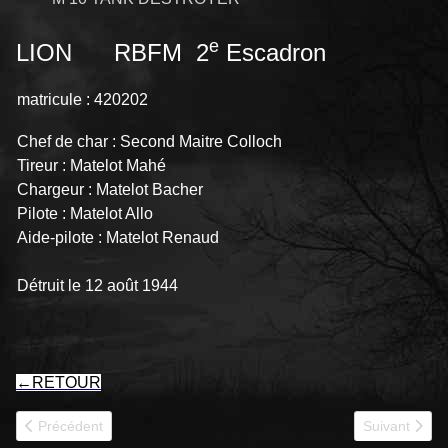
e
LION RBFM 2
Escadron
matricule : 420202
Chef de char : Second Maitre Colloch
Tireur : Matelot Mahé
Chargeur : Matelot Bacher
Pilote : Matelot Allo
Aide-pilote : Matelot Renaud
Détruit le 12 août 1944
←
RETOUR
Article précédent : LEOPARD RBFM
Article suiva
Précédent
Suivant