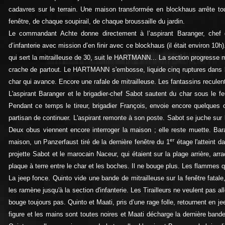
cadavres sur le terrain. Une maison transformée en blockhaus arrête tou
fenêtre, de chaque soupirail, de chaque broussaille du jardin.
Le commandant Achte donne directement à l’aspirant Baranger, che
d’infanterie avec mission d’en finir avec ce blockhaus (il était environ 10h
qui sert la mitrailleuse de 30, suit le HARTMANN... La section progresse 
crache de partout. Le HARTMANN s'embosse, liquide cinq ruptures dans l
char qui avance. Encore une rafale de mitrailleuse. Les fantassins reculen
L'aspirant Baranger et le brigadier-chef Sabot sautent du char sous le feu
Pendant ce temps le tireur, brigadier François, envoie encore quelques 
partisan de continuer. L'aspirant remonte à son poste. Sabot se juche sur 
Deux obus viennent encore interroger la maison ; elle reste muette. Ba
er
maison, un Panzerfaust tiré de la dernière fenêtre du 1
étage l'atteint da
projette Sabot et le marocain Naceur, qui étaient sur la plage arrière, arrac
plaque à terre entre le char et les boches. Il ne bouge plus. Les flammes qu
La jeep fonce. Quinto vide une bande de mitrailleuse sur la fenêtre fata
les ramène jusqu'à la section d'infanterie. Les Tirailleurs ne veulent pas all
bouge toujours pas. Quinto et Maati, pris d’une rage folle, retournent en j
figure et les mains sont toutes noires et Maati décharge la dernière band