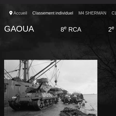
Accueil
Classement individuel
M4 SHERMAN
C
GAOUA
e
e
8
RCA 2