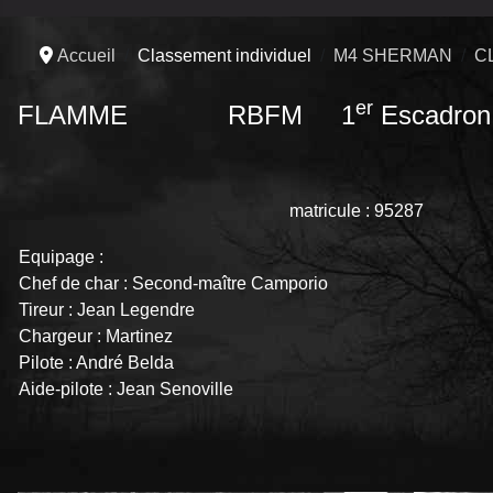
Accueil
Classement individuel
M4 SHERMAN
C
er
FLAMME RBFM 1
Escadron
matricule : 95287
Equipage :
Chef de char : Second-maître Camporio
Tireur : Jean Legendre
Chargeur : Martinez
Pilote : André Belda
Aide-pilote : Jean Senoville