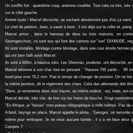
Un souffle fort : quatrième coup, antenne cisaillée. Tout cela va très, trè
sur le côté gauche.
Arrière toute ! Marcel décroche, ne sachant absolument pas d'où ça vient, a
Le chef de peloton, Jean, a sauté à terre : il est déjà sur la crête et, poing 
Marcel arrive ; dans le hameau de deux ou trois maisons, en contreba
Sturmgeschutz, ce sont eux qui font des cartons sur "son" DIXMUDE, né
Ils sont installés, blindage contre blindage, dans une cour étroite fermée 
qui ont bien failli avoir Marcel.
Ils sont à 600m, à hausse zéro. Les Sherman, prudents, ont décroché, en ar
Marcel retourne à son char tout en pensant : "Hausse 700 yards - 80 mm
lourd pour mon 76,2 mm. Pas le temps de changer de position. On ne tire 
la même position, dit le règlement des chars. Celui des allemands doit êtr
"Donc, je remonterai dans mes traces, au même endroit ; oui, mais, est-c
Marcel décide, très vite, de tirer sur les freins de bouche. Vingt centimètr
"En Afrique, je "faisais" mon poteau télégraphique à mille mètres. Pas de 
A bord, laryngo en place, Marcel appelle le pilote : "Georges, on remonte 
même pour embrayer. Je ne veux aucune fumée ; il y a en face deux gros
Compris ?