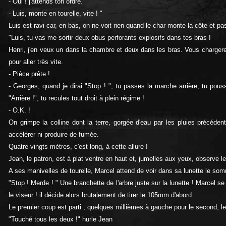
- Oui ! j'attends ton ordre.
- Luis, monte en tourelle, vite ! "
Luis est ravi car, en bas, on ne voit rien quand le char monte la côte et p
"Luis, tu vas me sortir deux obus perforants explosifs dans tes bras !
Henri, j'en veux un dans la chambre et deux dans les bras. Vous chargerez à
pour aller très vite.
- Pièce prête !
- Georges, quand je dirai "Stop ! ", tu passes la marche arrière, tu po
"Arrière !", tu recules tout droit à plein régime !
- O.K. !
On grimpe la colline dont la terre, gorgée d'eau par les pluies précéde
accélérer ni produire de fumée.
Quatre-vingts mètres, c'est long, à cette allure !
Jean, le patron, est à plat ventre en haut et, jumelles aux yeux, observe le
A ses manivelles de tourelle, Marcel attend de voir dans sa lunette le somm
"Stop ! Merde ! " Une branchette de l'arbre juste sur la lunette ! Marcel se
le viseur ! il décide alors brutalement de tirer le 105mm d'abord.
Le premier coup est parti ; quelques millièmes à gauche pour le second, 
"Touché tous les deux !" hurle Jean