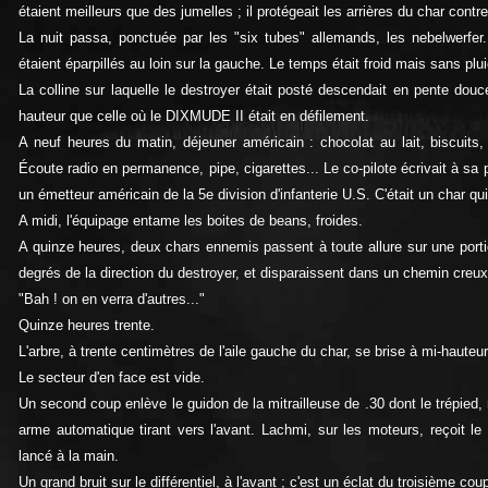
étaient meilleurs que des jumelles ; il protégeait les arrières du char contr
La nuit passa, ponctuée par les "six tubes" allemands, les nebelwerfer.
étaient éparpillés au loin sur la gauche. Le temps était froid mais sans plui
La colline sur laquelle le destroyer était posté descendait en pente do
hauteur que celle où le DIXMUDE II était en défilement.
A neuf heures du matin, déjeuner américain : chocolat au lait, biscuits, 
Écoute radio en permanence, pipe, cigarettes... Le co-pilote écrivait à sa 
un émetteur américain de la 5e division d'infanterie U.S. C'était un char qui 
A midi, l'équipage entame les boites de beans, froides.
A quinze heures, deux chars ennemis passent à toute allure sur une porti
degrés de la direction du destroyer, et disparaissent dans un chemin creux
"Bah ! on en verra d'autres..."
Quinze heures trente.
L'arbre, à trente centimètres de l'aile gauche du char, se brise à mi-hauteur,
Le secteur d'en face est vide.
Un second coup enlève le guidon de la mitrailleuse de .30 dont le trépied, r
arme automatique tirant vers l'avant. Lachmi, sur les moteurs, reçoit l
lancé à la main.
Un grand bruit sur le différentiel, à l'avant ; c'est un éclat du troisième coup