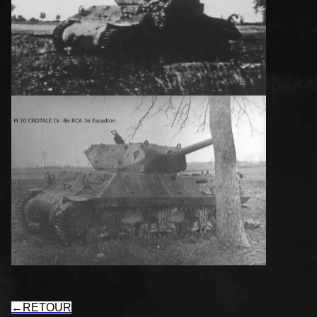
←
RETOUR