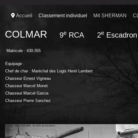
Accueil
Classement individuel
M4 SHERMAN
C
COLMAR
e
e
9
RCA 2
Escadron
Matricule : 430-355
Equipage :
Chef de char : Maréchal des Logis Henri Lambert
Chasseur Ernest Vigneau
Chasseur Marcel Monet
Chasseur Marcel Garcia
Chasseur Pierre Sanchez