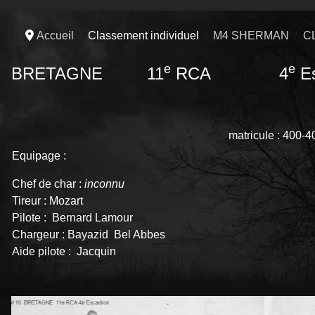
Accueil
Classement individuel
M4 SHERMAN
C
e
e
BRETAGNE 11
RCA 4
Es
matricule : 400-40
Equipage :
Chef de char :
inconnu
Tireur : Mozart
Pilote : Bernard Lamour
Chargeur : Bayazid Bel Abbes
Aide pilote : Jacquin