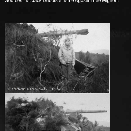
Sources : M. Jack Dubois et Mme Agostini née Mignoni