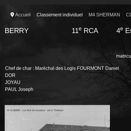
Accueil
Classement individuel
M4 SHERMAN
C
e
e
BERRY 11
RCA 4
Es
matricul
Chef de char : Maréchal des Logis FOURMONT Daniel
DOR
JOYAU
PAUL Joseph