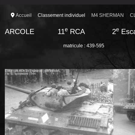
Accueil
Classement individuel
M4 SHERMAN
C
e
e
ARCOLE 11
RCA 2
Esc
matricule : 439-595