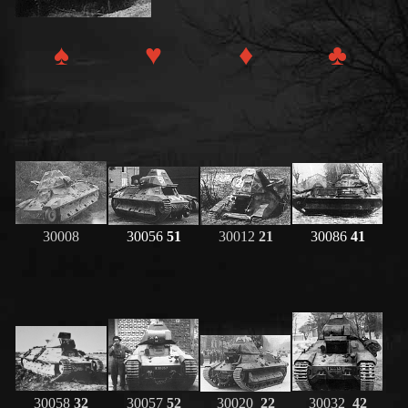
♠
♥
♦
♣
30008
30056
51
30012
21
30086
41
30058
32
30057
52
30020
22
30032
42