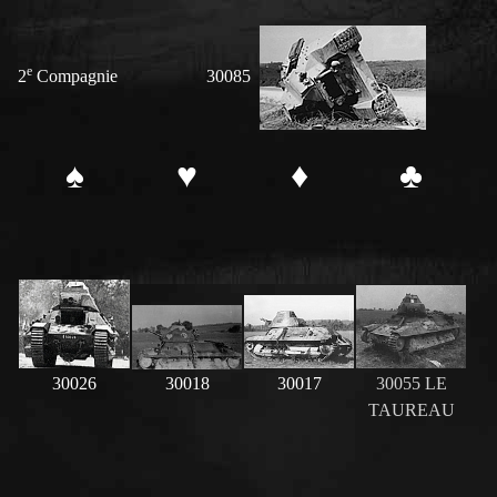
e
2
Compagnie 30085
♠
♥
♦
♣
30026
30018
30017
30055 LE
TAUREAU