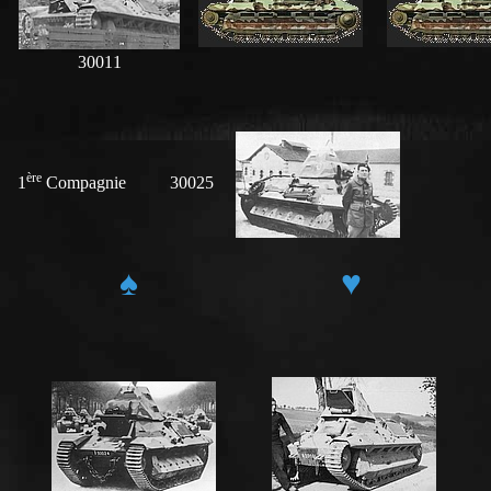
30011
ère
1
Compagnie 30025
♠
♥