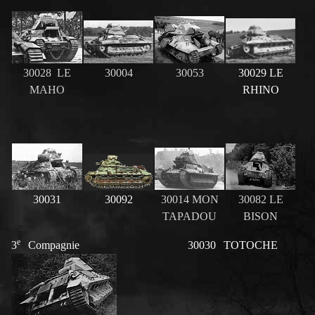
30028 LE
30004
30053
30029 LE
MAHO
RHINO
30031
30092
30014 MON
30082 LE
TAPADOU
BISON
e
3
Compagnie 30030 TOTOCHE