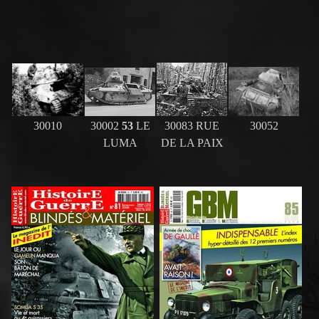
30010
30002
53
LE
30083 RUE
30052
LUMA
DE LA PAIX