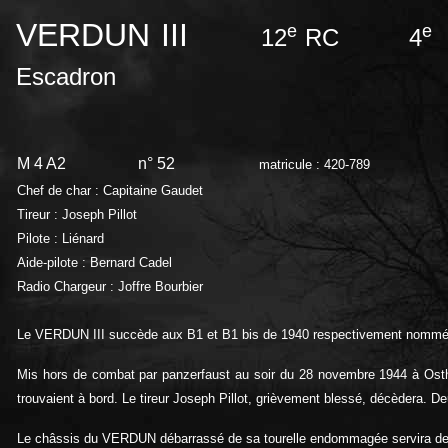
VERDUN III
e
e
12
RC 4
Escadron
M 4 A2
n° 52
matricule : 420-789
Chef de char : Capitaine Gaudet
Tireur : Joseph Pillot
Pilote : Liénard
Aide-pilote : Bernard Cadel
Radio Chargeur : Joffre Bourbier
Le VERDUN III succède aux B1 et B1 bis de 1940 respectivement nomm
Mis hors de combat par panzerfaust au soir du 28 novembre 1944 à Ost
trouvaient à bord. Le tireur Joseph Pillot, grièvement blessé, décèdera. 
Le châssis du VERDUN débarrassé de sa tourelle endommagée servira de 