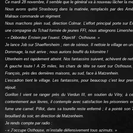
Ce mardi 28 novembre, il semble que le général va à nouveau lâcher la m
Nous avons quitté Strasbourg dans la matinée, remplacés par des Améri
Malraux commande un régiment.
Nous marchons plein sud, direction Colmar. L’effort principal porte sur E
une compagnie du Tchad formée de jeunes FFI, nous atteignons Limersheim
- « Débordez Erstein par l’ouest. Objectif : Osthouse. »
Je lance Job sur Shaeffersheim ; rien de sérieux. Il nettoie le village en 
Dommage, la nuit arrive ; nous aurions bouffé du kilomètre !
Uttenheim est rapidement atteint. Nos fantassins suivent, achèvent de nett
A gauche toute ! A 25 miles, les chars de tête se ruent sur Osthouse, pr
François, près des dernières maisons, au sud, face à Matzenhein.
L’escadron tient le village. Les fantassins, pour beaucoup c’est leur pr
réjouit.
Gorillon I vient se ranger près du Verdun III, en soutien du Vitry, à ce
contentement aux lèvres, il contemple avec satisfaction les prisonniers e
fume une camel. Pillot, dans sa tourelle reste enfermé ; il a pointé son 
brouillard du soir, en direction de Matzenheim.
Je rends compte par radio :
- « J’occupe Osthouse, m’installe défensivement tous azimuts. »