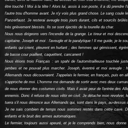
être touché ! Moi à la tête ! Alors lui, assis à son poste, il a dû prendre 
l'autre trou d'homme avant. Je n'y vois plus grand chose. Le sang coule 
Panzerfaust. Je resterai aveugle trois jours durant, cils et sourcils brûlés. 
très grièvement blessés. Ils se sont éjectés de la tourelle du char.
Nous nous dirigeons vers l'incendie de la grange. Le tireur et moi desce
capitaine. Joseph et moi : l'aveugle et le paralytique ! Il me guide, je le 
enfants qui crient, pleurent en hurlant ; des femmes qui gémissent, égrèn
de basse cour piaillent, caquettent, cancanent !
Nous étions trois Français : un spahi de l'automitrailleuse touchée jus
jambes et ne pouvait plus marcher. Joseph, éventré et moi aveugle : h
Allemands nous découvraient. J'appelais le fermier, en français, puis en 
s'approche de moi. L'homme me demande de sortir avec mes deux camarade
de nous donner des costumes civils. Mais il avait peur de l'entrée des All
ennemis. Donc il refuse de nous vêtir en civil. Je détache mon revolver, le 
tuera s'il nous dénonce aux Allemands qui, sont dans le pays, au-dessus d
Je ne sais combien de temps nous sommes restés dans cette cave. Des
enfants et le bruit des armes automatiques.
Le fermier, toujours aussi apeuré, et je le comprends bien, nous donne 