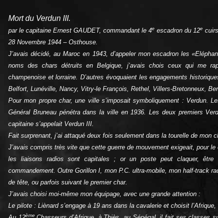
Mort du Verdun III.
e
e
par le capitaine Ernest GAUDET, commandant le 4
escadron du 12
cuir
28 Novembre 1944 – Osthouse.
J’avais décidé, au Maroc en 1943, d’appeler mon escadron les «Eléphan
noms des chars détruits en Belgique, j’avais chois ceux qui me r
champenoise et lorraine. D’autres évoquaient les engagements historiq
Belfort, Lunéville, Nancy, Vitry-le François, Rethel, Villers-Bretonneux, Be
Pour mon propre char, une ville s’imposait symboliquement : Verdun. Le
Général Bruneau pénétra dans la ville en 1936. Les deux premiers Ver
capitaine s’appelait Verdun III.
Fait surprenant, j’ai attaqué deux fois seulement dans la tourelle de mon c
J’avais compris très vite que cette guerre de mouvement exigeait, pour le
les liaisons radios sont capitales ; or un poste peut claquer, être 
commandement. Outre Gorillon I, mon P.C. ultra-mobile, mon half-track radi
de tête, ou parfois suivant le premier char.
J’avais choisi moi-même mon équipage, avec une grande attention :
Le pilote : Liènard s’engage à 19 ans dans la cavalerie et choisit l’Afrique,
ème
Au 12
Chasseurs d’Afrique, à Thiès, au Sénégal, il fait ses classes 