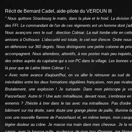
Récit de Bernard Cadel, aide-pilote du VERDUN III
" Nous quittons Strasbourg le matin, dans la pluie et le froid. La division
des FFI. Le commandant de l'un de ces régiments est un homme dont j'admire
Nous avançons vers le sud : direction Colmar. La nuit tombe vite en cett
arrivons à Osthouse. L'obscurité est totale, le ciel noir d'encre. Ordre nou
en défensive sur 360 degrés. Nous distinguons une petite colonne de priso
accompagnent. Nous attendons, attentifs, à nos postes mais peu inquiets, 
des ordres auprès du capitaine qui a son PC dans le village. Les bonnes 
là pour que de Lattre libère Colmar ! ».
« Avec notre avance d'aujourd'hui, on va aller le retrouver au sud de 
inévitables entre les deux formations régulières françaises, non pas rivale
Brutalement, une explosion ! Je sursaute. Dans mon périscope je voi
Panzerfaust. Autre tir ! Une auto mitrailleuse, devant nous, s'embrase e
ennemis ? J'hésite à tirer dans le tas avec ma mitrailleuse. Pas d'ordre
bâtiment sur ma droite, sans doute une grange pleine de paille, illumine br
vois une nouvelle flamme de Panzerfaust et, en même temps, mon casque r
légère douleur au crâne. Je masse ma main dans mes cheveux. Je la retir
canon, avec la hausse nulle, au-dessus de mon trou d'homme, me bloque. J