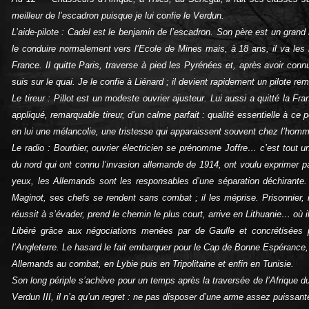
meilleur de l’escadron puisque je lui confie le Verdun.
L’aide-pilote : Cadel est le benjamin de l’escadron. Son père est un gran
le conduire normalement vers l’Ecole de Mines mais, à 18 ans, il va les
France. Il quitte Paris, traverse à pied les Pyrénées et, après avoir conn
suis sur le quai. Je le confie à Liénard ; il devient rapidement un pilote re
Le tireur : Pillot est un modeste ouvrier ajusteur. Lui aussi a quitté la Fr
appliqué, remarquable tireur, d’un calme parfait : qualité essentielle à ce p
en lui une mélancolie, une tristesse qui apparaissent souvent chez l’homm
Le radio : Bourbier, ouvrier électricien se prénomme Joffre… c’est tout
du nord qui ont connu l’invasion allemande de 1914, ont voulu exprimer pa
yeux, les Allemands sont les responsables d’une séparation déchirante. 
Maginot, ses chefs se rendent sans combat ; il les méprise. Prisonnier, i
réussit à s’évader, prend le chemin le plus court, arrive en Lithuanie… où i
Libéré grâce aux négociations menées par de Gaulle et concrétisées 
l’Angleterre. Le hasard le fait embarquer pour le Cap de Bonne Espérance, ce
Allemands au combat, en Lybie puis en Tripolitaine et enfin en Tunisie.
Son long périple s’achève pour un temps après la traversée de l’Afrique du 
Verdun III, il n’a qu’un regret : ne pas disposer d’une arme assez puissant