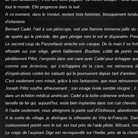
tout le monde. Elle progresse dans la nuit.
A ce moment, dans le Verdun, restent trois hommes, brusquement tendus
d’infanterie.
Bernard Cadel, l’œil à son périscope, voit une flamme immense jaillir du 
de spahis qui le précède, des gars plonger vers le sol et disparaitre. Pres
Le second coup du Panzerfaust arrache son casque. De la main il se frotte la
effondré sur son siège, gémit faiblement. Bourbier, criblé de points 
péniblement Pillot, l’emporte dans une cave avec Cadel pour échapper aux 
comme une écrevisse, qui s’échappera de la cave, me retrouvera da
d’imprécations contre les salauds qui le poursuivent depuis tant d’années,
C’est seulement vers minuit, grâce à nos fantassins, que nous retrouvero
Joseph Pillot souffre affreusement ; son visage livide semble résigné ; il 
dans un échelon médical américain. Cadel a la boîte crânienne enfoncée ; 
lamelle de fer qui, aujourd’hui, reste bien implantée dans son cuir chevelu.
A l’aube seulement, nous atteignons la partie sud d’Osthouse, abandonné
A la sortie du village, je distingue la silhouette du Vitry-le-François. 
curieusement pointé vers le sol, est tout près de l’aide pilote, Witzack, mo
Le corps de l’aspirant Digo est recroquevillé sur l’herbe, près de la cheni