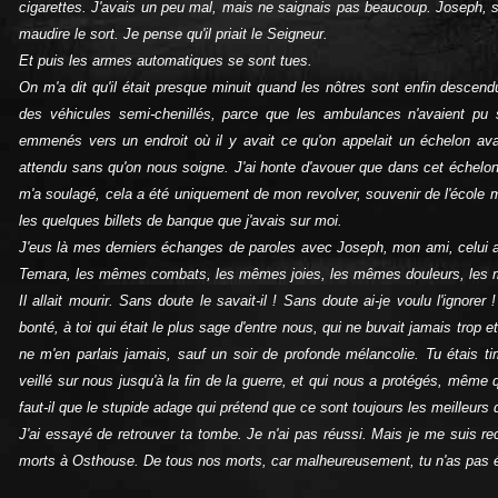
cigarettes. J'avais un peu mal, mais ne saignais pas beaucoup. Joseph, si
maudire le sort. Je pense qu'il priait le Seigneur.
Et puis les armes automatiques se sont tues.
On m'a dit qu'il était presque minuit quand les nôtres sont enfin descen
des véhicules semi-chenillés, parce que les ambulances n'avaient pu 
emmenés vers un endroit où il y avait ce qu'on appelait un échelon ava
attendu sans qu'on nous soigne. J'ai honte d'avouer que dans cet échelon, 
m'a soulagé, cela a été uniquement de mon revolver, souvenir de l'école mil
les quelques billets de banque que j'avais sur moi.
J'eus là mes derniers échanges de paroles avec Joseph, mon ami, celui a
Temara, les mêmes combats, les mêmes joies, les mêmes douleurs, les
Il allait mourir. Sans doute le savait-il ! Sans doute ai-je voulu l'ignorer
bonté, à toi qui était le plus sage d'entre nous, qui ne buvait jamais trop e
ne m'en parlais jamais, sauf un soir de profonde mélancolie. Tu étais ti
veillé sur nous jusqu'à la fin de la guerre, et qui nous a protégés, mêm
faut-il que le stupide adage qui prétend que ce sont toujours les meilleurs q
J'ai essayé de retrouver ta tombe. Je n'ai pas réussi. Mais je me suis 
morts à Osthouse. De tous nos morts, car malheureusement, tu n'as pas é