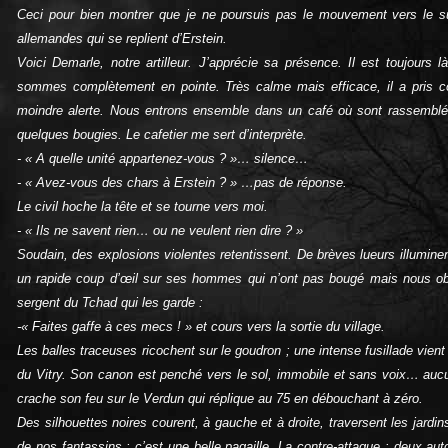
Ceci pour bien montrer que je ne poursuis pas le mouvement vers le sud,
allemandes qui se replient d’Erstein.
Voici Demarle, notre artilleur. J’apprécie sa présence. Il est toujours 
sommes complètement en pointe. Très calme mais efficace, il a pris c
moindre alerte. Nous entrons ensemble dans un café où sont rassemblés l
quelques bougies. Le cafetier me sert d’interprète.
- « A quelle unité appartenez-vous ? »… silence…
- « Avez-vous des chars à Erstein ? » …pas de réponse.
Le civil hoche la tête et se tourne vers moi.
- « Ils ne savent rien… ou ne veulent rien dire ? »
Soudain, des explosions violentes retentissent. De brèves lueurs illuminent 
un rapide coup d’œil sur ses hommes qui n’ont pas bougé mais nous obse
sergent du Tchad qui les garde :
-« Faites gaffe à ces mecs ! » et cours vers la sortie du village.
Les balles traceuses ricochent sur le goudron ; une intense fusillade vient
du Vitry. Son canon est penché vers le sol, immobile et sans voix… auc
crache son feu sur le Verdun qui réplique au 75 en débouchant à zéro.
Des silhouettes noires courent, à gauche et à droite, traversent les jardin
de nos fantassins ; c’est une belle pagaille. La contre-attaque : deux a