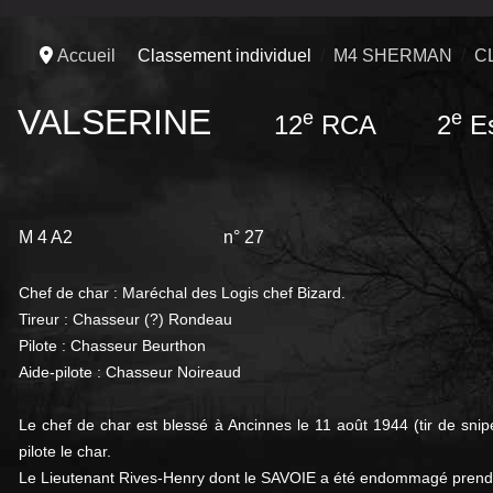
Accueil
Classement individuel
M4 SHERMAN
C
VALSERINE
e
e
12
RCA 2
Es
M 4 A2
n° 27
Chef de char : Maréchal des Logis chef Bizard.
Tireur : Chasseur (?) Rondeau
Pilote : Chasseur Beurthon
Aide-pilote : Chasseur Noireaud
Le chef de char est blessé à Ancinnes le 11 août 1944 (tir de snip
pilote le char.
Le Lieutenant Rives-Henry dont le SAVOIE a été endommagé prend