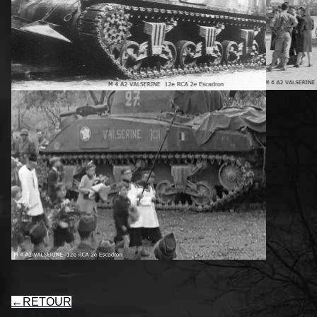
←
RETOUR