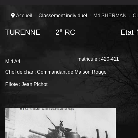
Accueil
Classement individuel
M4 SHERMAN
C
e
TURENNE 2
RC Etat-Ma
matricule : 420-411
M 4 A4
Chef de char : Commandant de Maison Rouge
Pilote : Jean Pichot