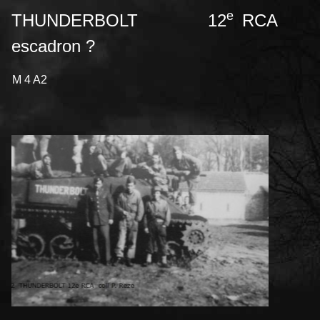
e
THUNDERBOLT 12
RCA
escadron ?
M 4 A2