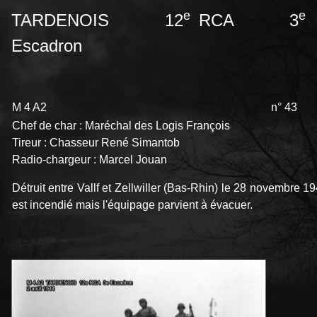
e
e
TARDENOIS 12
RCA 3
Escadron
M 4 A2
n°
Chef de char : Maréchal des Logis François
Tireur : Chasseur René Simantob
Radio-chargeur : Marcel Jouan
Détruit entre Vallf et Zellwiller (Bas-Rhin) le 28 novembre
est incendié mais l'équipage parvient à évacuer.