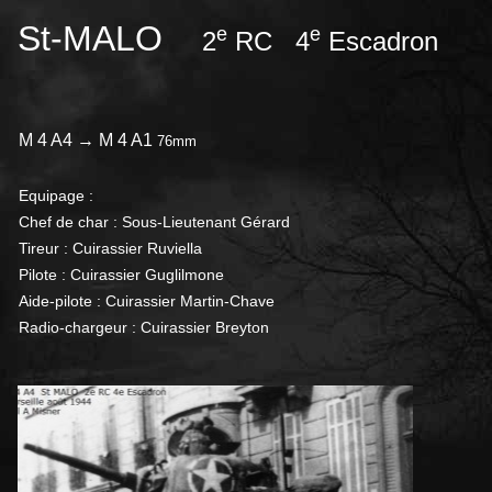
St-MALO
e
e
2
RC 4
Escadron
M 4 A4 → M 4 A1
76mm
Equipage :
Chef de char : Sous-Lieutenant Gérard
Tireur : Cuirassier Ruviella
Pilote : Cuirassier Guglilmone
Aide-pilote : Cuirassier Martin-Chave
Radio-chargeur : Cuirassier Breyton