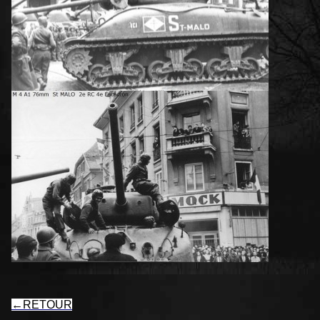
←
RETOUR