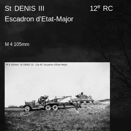
e
St DENIS III
12
RC
Escadron d'Etat-Major
M 4 105mm