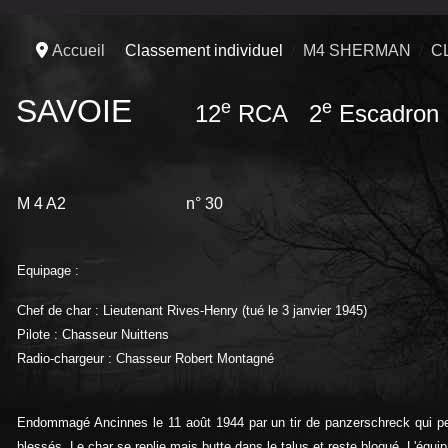
Accueil
Classement individuel
M4 SHERMAN
C
SAVOIE
e
e
12
RCA 2
Escadron
M 4 A2 n° 30
Equipage :
Chef de char : Lieutenant Rives-Henry (tué le 3 janvier 1945)
Pilote : Chasseur Nuittens
Radio-chargeur : Chasseur Robert Montagné
Endommagé Ancinnes le 11 août 1944 par un tir de panzerschreck qui perf
blessés.
Le char se replie mais butte dans le talus et reste bloqué. L'équi