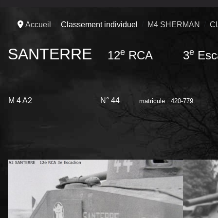
Accueil
Classement individuel
M4 SHERMAN
C
SANTERRE
e
e
12
RCA 3
Esc
M 4 A2 N° 44
matricule : 420-779