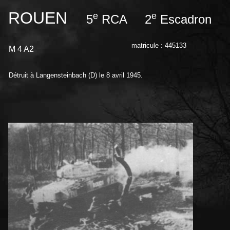
ROUEN
e
e
5
RCA 2
Escadron
matricule : 445133
M 4 A2
Détruit à Langensteinbach (D) le 8 avril 1945.