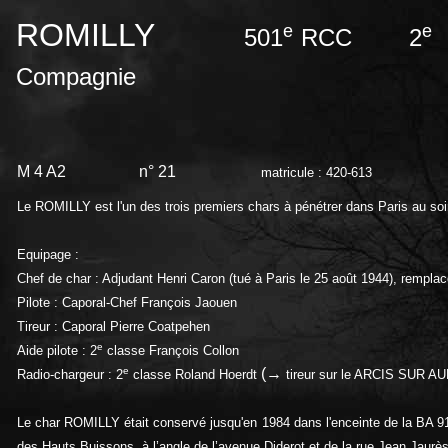
ROMILLY
e
e
501
RCC 2
Compagnie
M 4 A2
n° 21
matricule : 420-613
Le ROMILLY est l'un des trois premiers chars à pénétrer dans Paris au soi
Equipage :
Chef de char : Adjudant Henri Caron (tué à Paris le 25 août 1944), rempl
Pilote : Caporal-Chef François Jaouen
Tireur : Caporal Pierre Coatpehen
e
Aide pilote : 2
classe François Collon
e
(→
Radio-chargeur : 2
classe Roland Hoerdt
tireur sur le ARCIS SUR A
Le char ROMILLY était conservé jusqu'en 1984 dans l'enceinte de la BA 914
des Hauts Buissons, à l’angle de l’avenue Diderot et de la rue Jean Jaurès