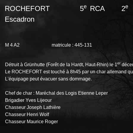
e
e
ROCHEFORT 5
RCA 2
Escadron
M 4 A2 matricule : 445-131
er
Détruit à Grünhutte (Forêt de la Hardt, Haut-Rhin) le 1
déce
Le ROCHEFORT est touché à 8h45 par un char allemand qui at
L'équipage peut évacuer sans dommage.
Chef de char : Maréchal des Logis Etienne Leper
Brigadier Yves Lijeour
Chasseur Joseph Lathière
Chasseur Henri Wolf
Chasseur Maurice Roger